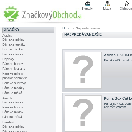
Kontakt
Mapa
Obľúben
Úvod
>
Najpredávanejšie
ZNAČKY
NAJPREDÁVANEJŠIE
Adidas
Dámske mikiny
Dámske tepláky
Dámske tielka
Dámske tričká
Adidas F 50 C/Co
Doplnky
Pánske tričko s krát
Pánske bundy
Pánske kraťasy
Pánske mikiny
pánske nohavice
Pánske súpravy
Pánske tepláky
Pánske tričká
Airwalk
Puma Box Cat L
Dámska tričká
Puma Box Cat Logo T
zeleným vzorom
Pánske bundy
Pánske mikiny
pánske tričká
Everlast
Dámske mikiny
Dámske súpravy