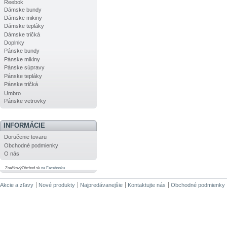
Reebok
Dámske bundy
Dámske mikiny
Dámske tepláky
Dámske tričká
Doplnky
Pánske bundy
Pánske mikiny
Pánske súpravy
Pánske tepláky
Pánske tričká
Umbro
Pánske vetrovky
INFORMÁCIE
Doručenie tovaru
Obchodné podmienky
O nás
ZnačkovýObchod.sk
na Facebooku
Akcie a zľavy
Nové produkty
Najpredávanejšie
Kontaktujte nás
Obchodné podmienky