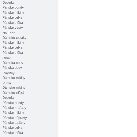
Doplnky
Pánske bundy
Pánske mikiny
Pánske tielka
Pánske tričká
Pánske vesty
No Fear
Dámske tepláky
Pánske mikiny
Pánske tielka
Pánske tričká
Obuv
Dámska obuv
Pánska obuv
PlayBoy
Dámske mikiny
Puma
Dámske mikiny
Dámske tričká
Doplnky
Pánske bundy
Pánske kraťasy
Pánske mikiny
Pánske súpravy
Pánske tepláky
Pánske tielka
Pánske tričká