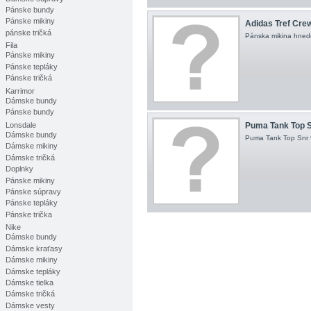
Pánske bundy
Pánske mikiny
Adidas Tref Cre
pánske tričká
Pánska mikina hnede
Fila
Pánske mikiny
Pánske tepláky
Pánske tričká
Karrimor
Dámske bundy
Pánske bundy
Lonsdale
Puma Tank Top S
Dámske bundy
Puma Tank Top Snr 9
Dámske mikiny
Dámske tričká
Doplnky
Pánske mikiny
Pánske súpravy
Pánske tepláky
Pánske trička
Nike
Dámske bundy
Dámske kraťasy
Dámske mikiny
Dámske tepláky
Dámske tielka
Dámske tričká
Dámske vesty