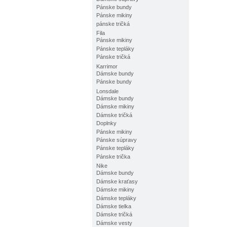
Pánske bundy
Pánske mikiny
pánske tričká
Fila
Pánske mikiny
Pánske tepláky
Pánske tričká
Karrimor
Dámske bundy
Pánske bundy
Lonsdale
Dámske bundy
Dámske mikiny
Dámske tričká
Doplnky
Pánske mikiny
Pánske súpravy
Pánske tepláky
Pánske trička
Nike
Dámske bundy
Dámske kraťasy
Dámske mikiny
Dámske tepláky
Dámske tielka
Dámske tričká
Dámske vesty