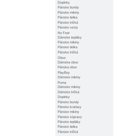
Doplnky
Pánske bundy
Pánske mikiny
Pánske tielka
Pánske tričká
Pánske vesty
No Fear
Dámske tepláky
Pánske mikiny
Pánske tielka
Pánske tričká
Obuv
Dámska obuv
Pánska obuv
PlayBoy
Dámske mikiny
Puma
Dámske mikiny
Dámske tričká
Doplnky
Pánske bundy
Pánske kraťasy
Pánske mikiny
Pánske súpravy
Pánske tepláky
Pánske tielka
Pánske tričká