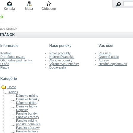
Kontakt
Mapa
Obľúbené
apa stránok
STRÁNOK
Informácie
Naše ponuky
Váš účet
Kontakt
Nové produkty
Váš účet
Doručenie tovaru
Najpredávanejšie
Osobné údaje
Obchodné podmienky
Akciové ponuky
Adresy
O nás
Výrobcovia / značky
História objednávok
Platba
Dodávatelia
Kategórie
Home
Adidas
Dámske mikiny
Dámske tepláky
Dámske tielka
Dámske tričká
Doplnky
Pánske bundy
Pánske kraťasy
Pánske mikiny
pánske nohavice
Pánske súpravy
Pánske tepláky