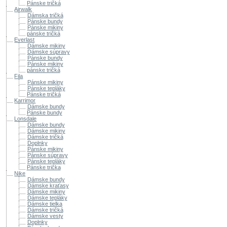
Pánske tričká
Airwalk
Dámska tričká
Pánske bundy
Pánske mikiny
pánske tričká
Everlast
Dámske mikiny
Dámske súpravy
Pánske bundy
Pánske mikiny
pánske tričká
Fila
Pánske mikiny
Pánske tepláky
Pánske tričká
Karrimor
Dámske bundy
Pánske bundy
Lonsdale
Dámske bundy
Dámske mikiny
Dámske tričká
Doplnky
Pánske mikiny
Pánske súpravy
Pánske tepláky
Pánske trička
Nike
Dámske bundy
Dámske kraťasy
Dámske mikiny
Dámske tepláky
Dámske tielka
Dámske tričká
Dámske vesty
Doplnky