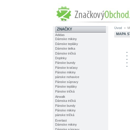
Úvod
>
M
ZNAČKY
MAPA 
Adidas
Dámske mikiny
Dámske tepláky
Dámske tielka
Dámske tričká
Doplnky
Pánske bundy
Pánske kraťasy
Pánske mikiny
pánske nohavice
Pánske súpravy
Pánske tepláky
Pánske tričká
Airwalk
Dámska tričká
Pánske bundy
Pánske mikiny
pánske tričká
Everlast
Dámske mikiny
Dámske súpravy