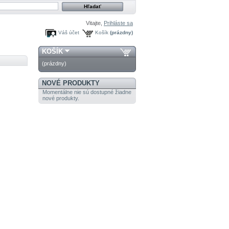
Vitajte,
Prihláste sa
Váš účet
Košík
(prázdny)
KOŠÍK
(prázdny)
NOVÉ PRODUKTY
Momentálne nie sú dostupné žiadne
nové produkty.