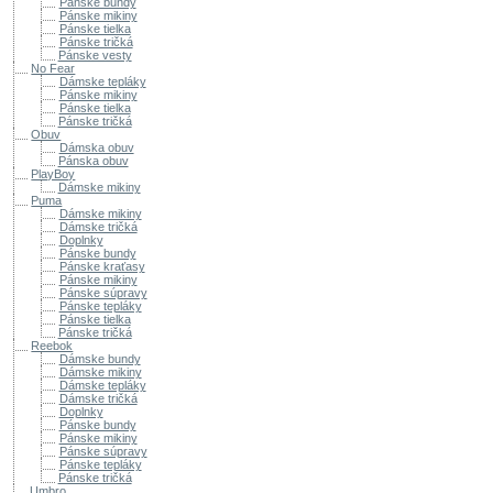
Pánske bundy
Pánske mikiny
Pánske tielka
Pánske tričká
Pánske vesty
No Fear
Dámske tepláky
Pánske mikiny
Pánske tielka
Pánske tričká
Obuv
Dámska obuv
Pánska obuv
PlayBoy
Dámske mikiny
Puma
Dámske mikiny
Dámske tričká
Doplnky
Pánske bundy
Pánske kraťasy
Pánske mikiny
Pánske súpravy
Pánske tepláky
Pánske tielka
Pánske tričká
Reebok
Dámske bundy
Dámske mikiny
Dámske tepláky
Dámske tričká
Doplnky
Pánske bundy
Pánske mikiny
Pánske súpravy
Pánske tepláky
Pánske tričká
Umbro