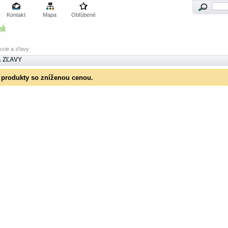
Kontakt
Mapa
Obľúbené
kcie a zľavy
A ZĽAVY
 produkty so zníženou cenou.