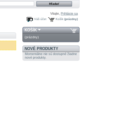
Vitajte,
Prihláste sa
Váš účet
Košík
(prázdny)
KOŠÍK
(prázdny)
NOVÉ PRODUKTY
Momentálne nie sú dostupné žiadne
nové produkty.