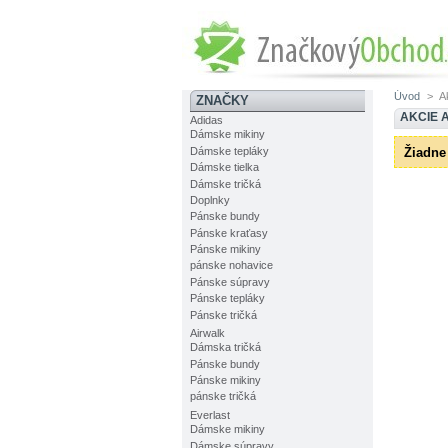
Úvod
>
A
ZNAČKY
AKCIE 
Adidas
Dámske mikiny
Žiadne
Dámske tepláky
Dámske tielka
Dámske tričká
Doplnky
Pánske bundy
Pánske kraťasy
Pánske mikiny
pánske nohavice
Pánske súpravy
Pánske tepláky
Pánske tričká
Airwalk
Dámska tričká
Pánske bundy
Pánske mikiny
pánske tričká
Everlast
Dámske mikiny
Dámske súpravy