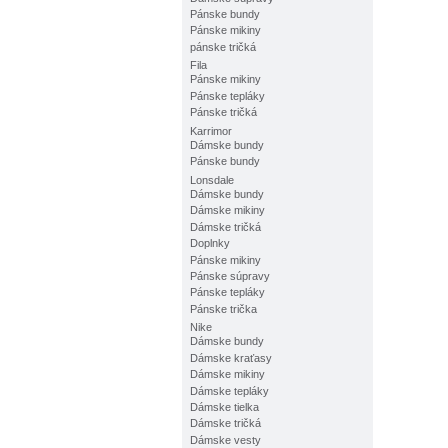
Pánske bundy
Pánske mikiny
pánske tričká
Fila
Pánske mikiny
Pánske tepláky
Pánske tričká
Karrimor
Dámske bundy
Pánske bundy
Lonsdale
Dámske bundy
Dámske mikiny
Dámske tričká
Doplnky
Pánske mikiny
Pánske súpravy
Pánske tepláky
Pánske trička
Nike
Dámske bundy
Dámske kraťasy
Dámske mikiny
Dámske tepláky
Dámske tielka
Dámske tričká
Dámske vesty