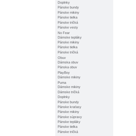
Doplnky
Pánske bundy
Pánske mikiny
Pánske tielka
Pánske tričká
Pánske vesty
No Fear
Dámske tepláky
Pánske mikiny
Pánske tielka
Pánske tričká
Obuv
Dámska obuv
Pánska obuv
PlayBoy
Dámske mikiny
Puma
Dámske mikiny
Dámske tričká
Doplnky
Pánske bundy
Pánske kraťasy
Pánske mikiny
Pánske súpravy
Pánske tepláky
Pánske tielka
Pánske tričká