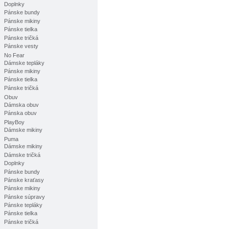
Doplnky
Pánske bundy
Pánske mikiny
Pánske tielka
Pánske tričká
Pánske vesty
No Fear
Dámske tepláky
Pánske mikiny
Pánske tielka
Pánske tričká
Obuv
Dámska obuv
Pánska obuv
PlayBoy
Dámske mikiny
Puma
Dámske mikiny
Dámske tričká
Doplnky
Pánske bundy
Pánske kraťasy
Pánske mikiny
Pánske súpravy
Pánske tepláky
Pánske tielka
Pánske tričká