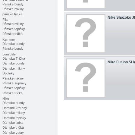
Pánske bundy
Pánske mikiny
pánske tričká
Nike Shozoko J
Fila
Pánske mikiny
Pánske tepláky
Pánske tričká
Karrimor
Dámske bundy
Pánske bundy
Lonsdale
Dámska Tričká
Nike Fusion SLi
Dámske bundy
Dámske mikiny
Doplnky
Pánske mikiny
Pánske súpravy
Pánske tepláky
Pánske trička
Nike
Dámske bundy
Dámske kraťasy
Dámske mikiny
Dámske tepláky
Dámske tielka
Dámske tričká
Dámske vesty