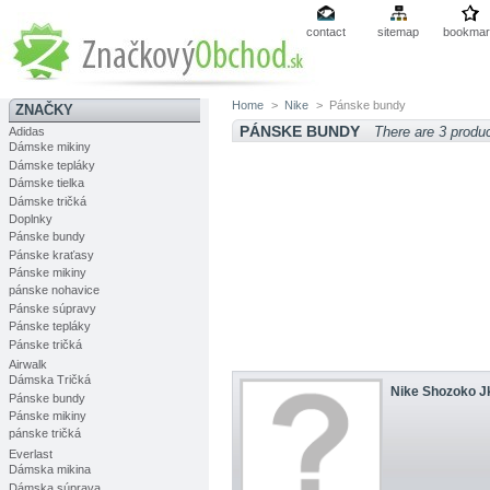
contact
sitemap
bookmar
Home
>
Nike
>
Pánske bundy
ZNAČKY
PÁNSKE BUNDY
There are 3 produ
Adidas
Dámske mikiny
Dámske tepláky
Dámske tielka
Dámske tričká
Doplnky
Pánske bundy
Pánske kraťasy
Pánske mikiny
pánske nohavice
Pánske súpravy
Pánske tepláky
Pánske tričká
Airwalk
Dámska Tričká
Nike Shozoko J
Pánske bundy
Pánske mikiny
pánske tričká
Everlast
Dámska mikina
Dámska súprava