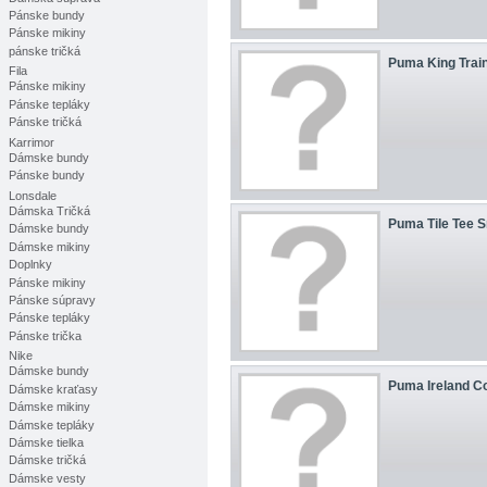
Pánske bundy
Pánske mikiny
pánske tričká
Puma King Trai
Fila
Pánske mikiny
Pánske tepláky
Pánske tričká
Karrimor
Dámske bundy
Pánske bundy
Lonsdale
Dámska Tričká
Puma Tile Tee S
Dámske bundy
Dámske mikiny
Doplnky
Pánske mikiny
Pánske súpravy
Pánske tepláky
Pánske trička
Nike
Dámske bundy
Puma Ireland Co
Dámske kraťasy
Dámske mikiny
Dámske tepláky
Dámske tielka
Dámske tričká
Dámske vesty