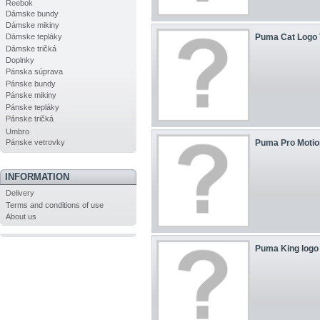
Reebok
Dámske bundy
Dámske mikiny
Puma Cat Logo 
Dámske tepláky
Dámske tričká
Doplnky
Pánska súprava
Pánske bundy
Pánske mikiny
Pánske tepláky
Pánske tričká
Umbro
Pánske vetrovky
Puma Pro Motio
INFORMATION
Delivery
Terms and conditions of use
About us
Puma King logo 