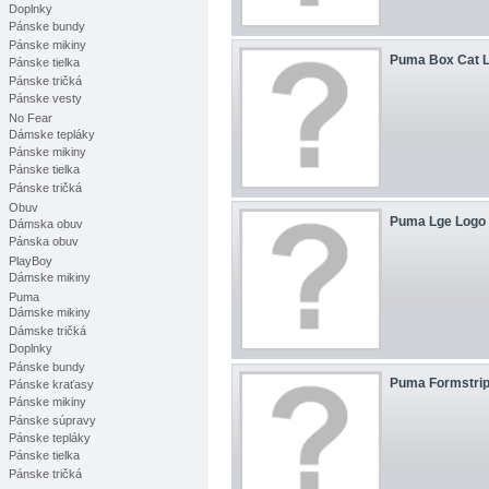
Doplnky
Pánske bundy
Pánske mikiny
Puma Box Cat 
Pánske tielka
Pánske tričká
Pánske vesty
No Fear
Dámske tepláky
Pánske mikiny
Pánske tielka
Pánske tričká
Obuv
Puma Lge Logo 
Dámska obuv
Pánska obuv
PlayBoy
Dámske mikiny
Puma
Dámske mikiny
Dámske tričká
Doplnky
Pánske bundy
Puma Formstrip
Pánske kraťasy
Pánske mikiny
Pánske súpravy
Pánske tepláky
Pánske tielka
Pánske tričká