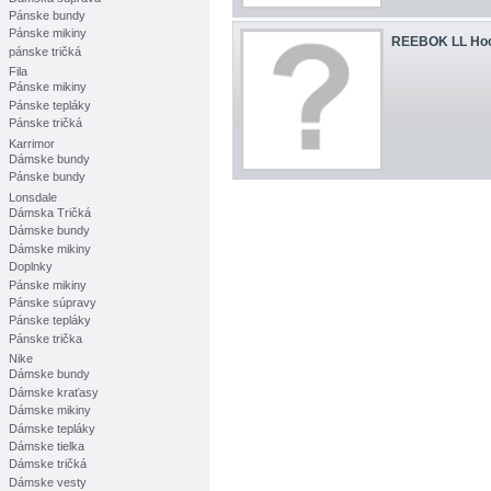
Pánske bundy
Pánske mikiny
REEBOK LL Hoo
pánske tričká
Fila
Pánske mikiny
Pánske tepláky
Pánske tričká
Karrimor
Dámske bundy
Pánske bundy
Lonsdale
Dámska Tričká
Dámske bundy
Dámske mikiny
Doplnky
Pánske mikiny
Pánske súpravy
Pánske tepláky
Pánske trička
Nike
Dámske bundy
Dámske kraťasy
Dámske mikiny
Dámske tepláky
Dámske tielka
Dámske tričká
Dámske vesty