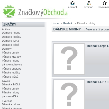
contact
sitemap
bookmar
Home
>
Reebok
>
Dámske mikiny
ZNAČKY
DÁMSKE MIKINY
There are 3 produ
Adidas
Dámske mikiny
Dámske tepláky
Dámske tielka
Dámske tričká
Reebok Large Lo
Doplnky
Pánske bundy
Pánske kraťasy
Pánske mikiny
pánske nohavice
Pánske súpravy
Pánske tepláky
Pánske tričká
Airwalk
Reebok LL Hd T
Dámska Tričká
Pánske bundy
Pánske mikiny
pánske tričká
Everlast
Dámska mikina
Dámska súprava