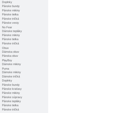
Doplnky
Pánske bundy
Pánske mikiny
Pánske tielka
Pánske tričká
Pánske vesty
No Fear
Dámske tepláky
Pánske mikiny
Pánske tielka
Pánske tričká
Obuv
Dámska obuv
Pánska obuv
PlayBoy
Dámske mikiny
Puma
Dámske mikiny
Dámske tričká
Doplnky
Pánske bundy
Pánske kraťasy
Pánske mikiny
Pánske súpravy
Pánske tepláky
Pánske tielka
Pánske tričká