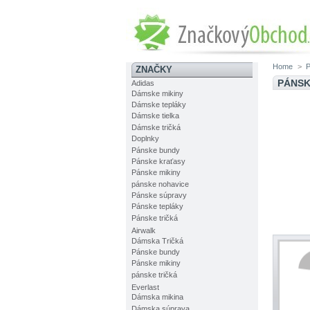
Home
>
ZNAČKY
PÁNSK
Adidas
Dámske mikiny
Dámske tepláky
Dámske tielka
Dámske tričká
Doplnky
Pánske bundy
Pánske kraťasy
Pánske mikiny
pánske nohavice
Pánske súpravy
Pánske tepláky
Pánske tričká
Airwalk
Dámska Tričká
Pánske bundy
Pánske mikiny
pánske tričká
Everlast
Dámska mikina
Dámska súprava