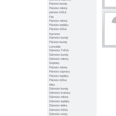
Pánske bundy
Pánske mikiny
pánske tričká
Fila
Pánske mikiny
Pánske tepláky
Pánske tričká
Karrimor
Dámske bundy
Pánske bundy
Lonsdale
Dámska Tričká
Dámske bundy
Dámske mikiny
Doplnky
Pánske mikiny
Pánske súpravy
Pánske tepláky
Pánske trička
Nike
Dámske bundy
Dámske kraťasy
Dámske mikiny
Dámske tepláky
Dámske tielka
Dámske tričká
Dámske vesty