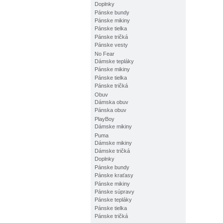
Doplnky
Pánske bundy
Pánske mikiny
Pánske tielka
Pánske tričká
Pánske vesty
No Fear
Dámske tepláky
Pánske mikiny
Pánske tielka
Pánske tričká
Obuv
Dámska obuv
Pánska obuv
PlayBoy
Dámske mikiny
Puma
Dámske mikiny
Dámske tričká
Doplnky
Pánske bundy
Pánske kraťasy
Pánske mikiny
Pánske súpravy
Pánske tepláky
Pánske tielka
Pánske tričká