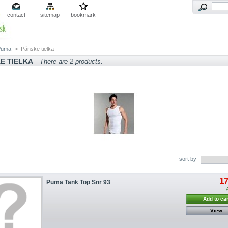
contact
sitemap
bookmark
Puma
>
Pánske tielka
E TIELKA
There are 2 products.
sort by
17
Puma Tank Top Snr 93
Add to car
View