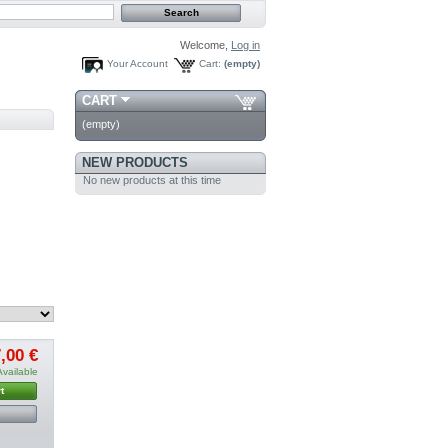
Welcome,
Log in
Your Account
Cart:
(empty)
CART
(empty)
NEW PRODUCTS
No new products at this time
,00 €
Available
t