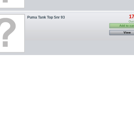
17
Puma Tank Top Snr 93
Out
Add to car
View