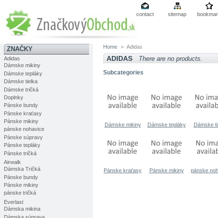
contact
sitemap
bookmar
Home
>
Adidas
ZNAČKY
ADIDAS
There are no products.
Adidas
Dámske mikiny
Subcategories
Dámske tepláky
Dámske tielka
Dámske tričká
Doplnky
Pánske bundy
Pánske kraťasy
Pánske mikiny
Dámske mikiny
Dámske tepláky
Dámske ti
pánske nohavice
Pánske súpravy
Pánske tepláky
Pánske tričká
Airwalk
Dámska Tričká
Pánske kraťasy
Pánske mikiny
pánske noh
Pánske bundy
Pánske mikiny
pánske tričká
Everlast
Dámska mikina
Dámska súprava