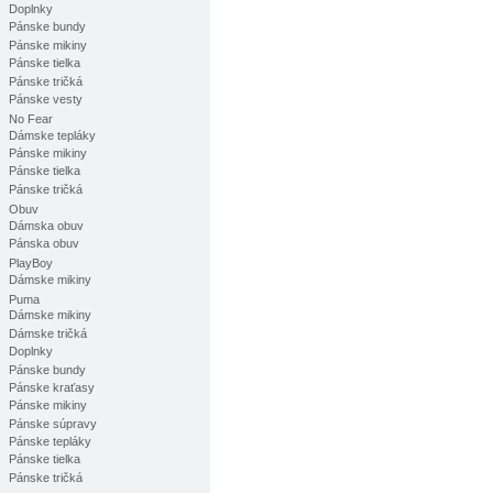
Doplnky
Pánske bundy
Pánske mikiny
Pánske tielka
Pánske tričká
Pánske vesty
No Fear
Dámske tepláky
Pánske mikiny
Pánske tielka
Pánske tričká
Obuv
Dámska obuv
Pánska obuv
PlayBoy
Dámske mikiny
Puma
Dámske mikiny
Dámske tričká
Doplnky
Pánske bundy
Pánske kraťasy
Pánske mikiny
Pánske súpravy
Pánske tepláky
Pánske tielka
Pánske tričká