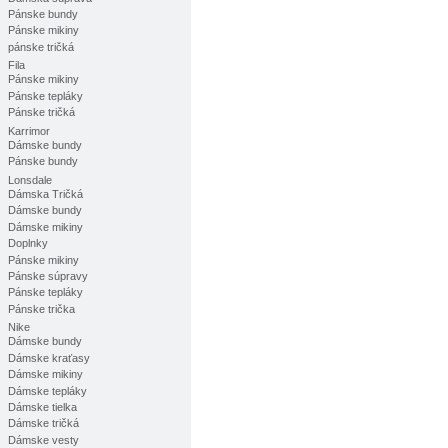
Pánske bundy
Pánske mikiny
pánske tričká
Fila
Pánske mikiny
Pánske tepláky
Pánske tričká
Karrimor
Dámske bundy
Pánske bundy
Lonsdale
Dámska Tričká
Dámske bundy
Dámske mikiny
Doplnky
Pánske mikiny
Pánske súpravy
Pánske tepláky
Pánske trička
Nike
Dámske bundy
Dámske kraťasy
Dámske mikiny
Dámske tepláky
Dámske tielka
Dámske tričká
Dámske vesty