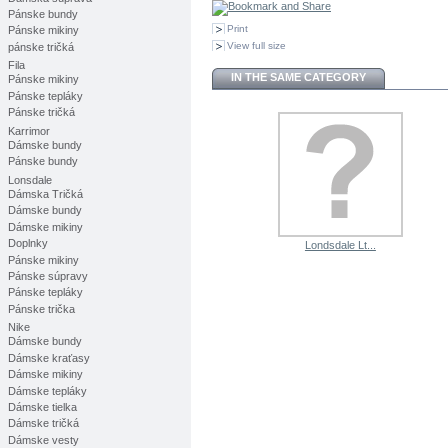
Pánske bundy
Print
Pánske mikiny
View full size
pánske tričká
Fila
IN THE SAME CATEGORY
Pánske mikiny
Pánske tepláky
Pánske tričká
Karrimor
Dámske bundy
Pánske bundy
Lonsdale
Dámska Tričká
Dámske bundy
Dámske mikiny
Doplnky
Londsdale Lt...
Pánske mikiny
Pánske súpravy
Pánske tepláky
Pánske trička
Nike
Dámske bundy
Dámske kraťasy
Dámske mikiny
Dámske tepláky
Dámske tielka
Dámske tričká
Dámske vesty