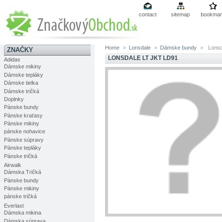
contact
sitemap
bookmar
Home
>
Lonsdale
>
Dámske bundy
>
Lonsd
ZNAČKY
LONSDALE LT JKT LD91
Adidas
Dámske mikiny
Dámske tepláky
Dámske tielka
Dámske tričká
Doplnky
Pánske bundy
Pánske kraťasy
Pánske mikiny
pánske nohavice
Pánske súpravy
Pánske tepláky
Pánske tričká
Airwalk
Dámska Tričká
Pánske bundy
Pánske mikiny
pánske tričká
Everlast
Dámska mikina
Dámska súprava