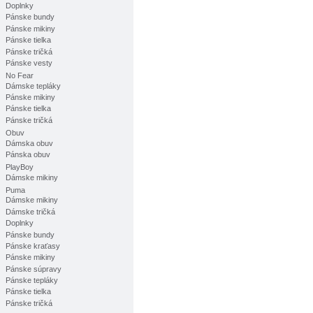
Doplnky
Pánske bundy
Pánske mikiny
Pánske tielka
Pánske tričká
Pánske vesty
No Fear
Dámske tepláky
Pánske mikiny
Pánske tielka
Pánske tričká
Obuv
Dámska obuv
Pánska obuv
PlayBoy
Dámske mikiny
Puma
Dámske mikiny
Dámske tričká
Doplnky
Pánske bundy
Pánske kraťasy
Pánske mikiny
Pánske súpravy
Pánske tepláky
Pánske tielka
Pánske tričká